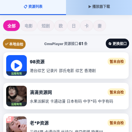
📋 资源列表
▶️ 播放器下载
全部
电影
短剧
欧
日
卡
妻
61
CmsPlayer 资源接口
条
🔄 更换接口
✅ 本地自检
98资源
暂未自检
港台综艺 记录片 邵氏电影 综艺 香港剧
远程有效
滴滴资源网
暂未自检
水果派解说 卡通动漫 日本有码 中字*码 中字有码
远程有效
老*P资源
暂未自检
三级*理 卡通动漫 丝袜OL 麻豆传媒 欧美**