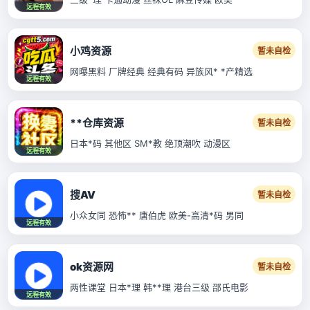
远程有效
小鸡资源
暂未自检
网曝黑料 厂牌经典 经典有码 异族风* *产精选
远程有效
**仓库资源
暂未自检
日本*码 其他区 SM*教 绝顶潮吹 动漫区
远程有效
搜AV
暂未自检
小众女同 恐怖** 唐伯虎 欧美-高清*码 男同
远程有效
ok资源网
暂未自检
两性课堂 日本*理 韩**理 港台三级 邵氏电影
远程有效