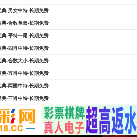
合宝典-男女中特-长期免费
合宝典-合数单双-长期免费
合宝典-平特一尾-长期免费
合宝典-四肖中特-长期免费
合宝典-合数大小-长期免费
合宝典-五肖中特-长期免费
合宝典-两国中特-长期免费
合宝典-三肖中特-长期免费