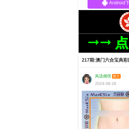
Android
217期:澳门六合宝典
风流倜傥
楼主
2024-08-26