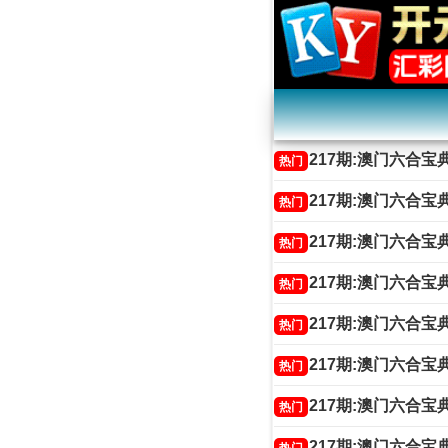
217期:澳门六合
热门
217期:澳门六合
热门
217期:澳门六合
热门
217期:澳门六合
热门
217期:澳门六合
热门
217期:澳门六合
热门
217期:澳门六合
热门
217期:澳门六合