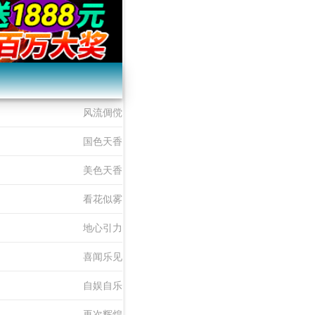
风流倜傥
国色天香
美色天香
看花似雾
地心引力
喜闻乐见
自娱自乐
再次辉煌