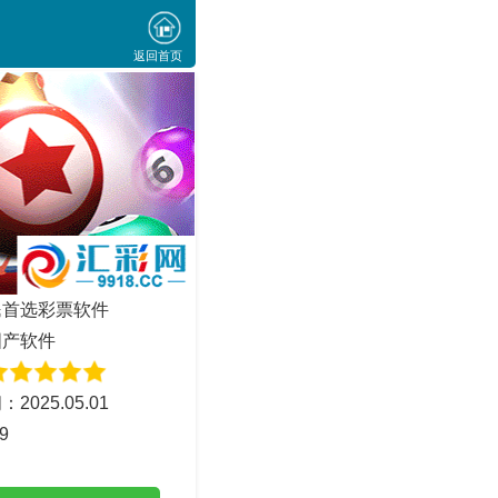
返回首页
民首选彩票软件
国产软件
2025.05.01
9
！