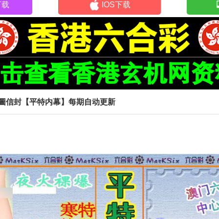
下载
IOS下载
彩圖信封【平特内幕】每期自动更新