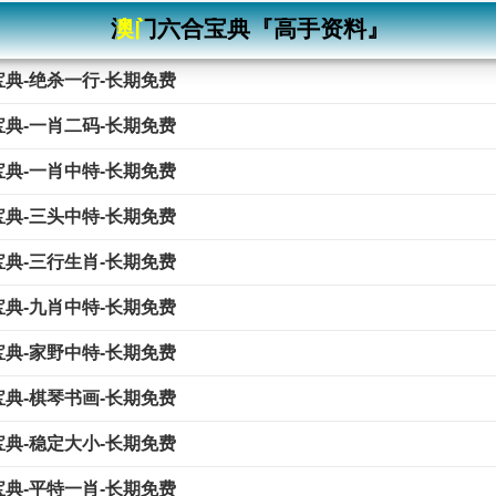
澳门六合宝典『高手资料』
合宝典-绝杀一行-长期免费
合宝典-一肖二码-长期免费
合宝典-一肖中特-长期免费
合宝典-三头中特-长期免费
合宝典-三行生肖-长期免费
合宝典-九肖中特-长期免费
合宝典-家野中特-长期免费
合宝典-棋琴书画-长期免费
合宝典-稳定大小-长期免费
合宝典-平特一肖-长期免费