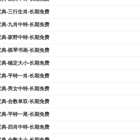
合宝典-三行生肖-长期免费
合宝典-九肖中特-长期免费
合宝典-家野中特-长期免费
合宝典-棋琴书画-长期免费
合宝典-稳定大小-长期免费
合宝典-平特一肖-长期免费
合宝典-男女中特-长期免费
合宝典-合数单双-长期免费
合宝典-平特一尾-长期免费
合宝典-四肖中特-长期免费
合宝典-合数大小-长期免费