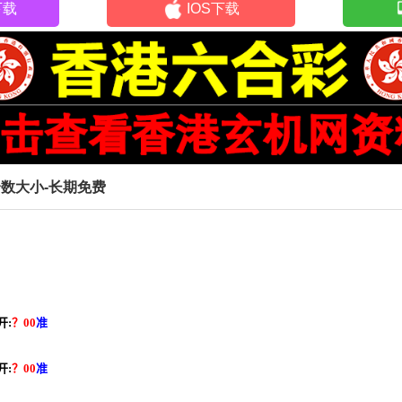
下载
IOS下载
合数大小-长期免费