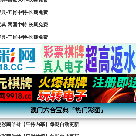
合宝典-五肖中特-长期免费
合宝典-两国中特-长期免费
合宝典-三肖中特-长期免费
澳门六合宝典『热门彩图』
宝典彩圖信封【平特内幕】每期自动更新