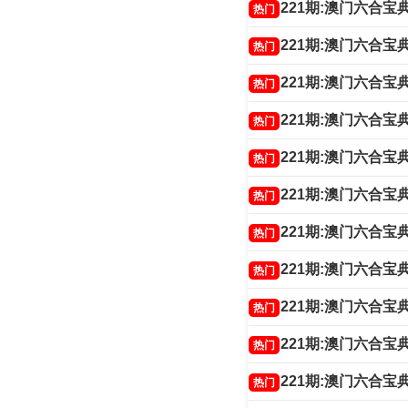
221期:澳门六合
热门
221期:澳门六合
热门
221期:澳门六合
热门
221期:澳门六合
热门
221期:澳门六合
热门
221期:澳门六合
热门
221期:澳门六合
热门
221期:澳门六合
热门
221期:澳门六合
热门
221期:澳门六合
热门
221期:澳门六合
热门